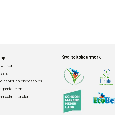
Kwaliteitskeurmerk
oop
lwerken
nsers
e papier en disposables
ingsmiddelen
nmaakmaterialen