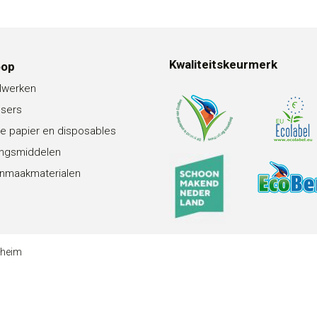
Kwaliteitskeurmerk
oop
lwerken
nsers
e papier en disposables
ingsmiddelen
nmaakmaterialen
theim