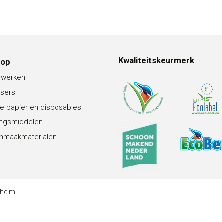
Kwaliteitskeurmerk
oop
lwerken
nsers
e papier en disposables
ingsmiddelen
nmaakmaterialen
theim