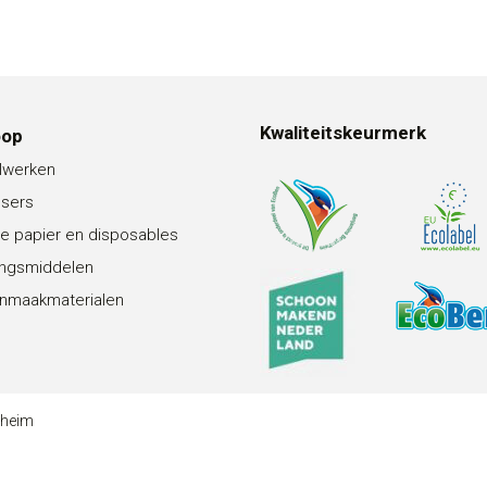
Kwaliteitskeurmerk
oop
lwerken
nsers
e papier en disposables
ingsmiddelen
nmaakmaterialen
theim