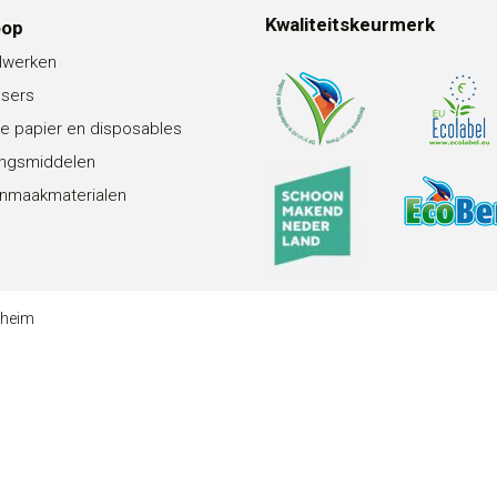
Kwaliteitskeurmerk
oop
lwerken
nsers
e papier en disposables
ingsmiddelen
nmaakmaterialen
theim