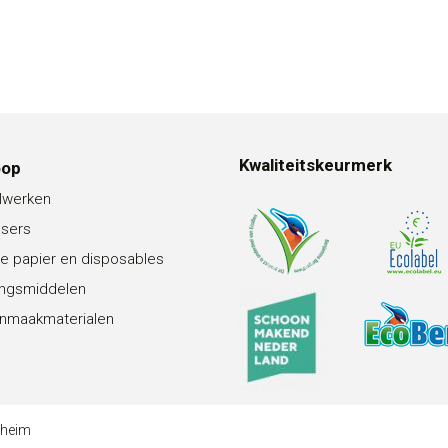
Kwaliteitskeurmerk
oop
lwerken
nsers
e papier en disposables
ingsmiddelen
nmaakmaterialen
theim