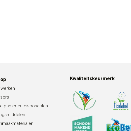
Kwaliteitskeurmerk
oop
lwerken
nsers
e papier en disposables
ingsmiddelen
nmaakmaterialen