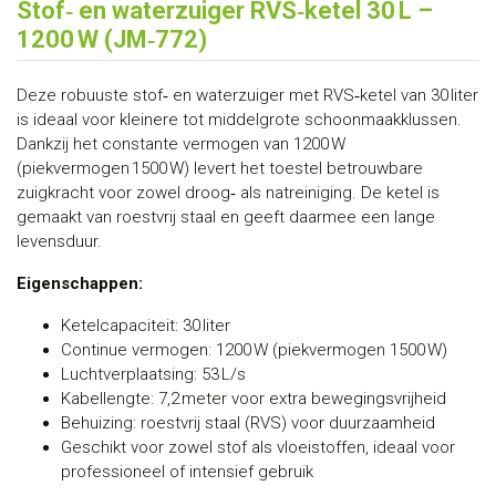
Stof‑ en waterzuiger RVS‑ketel 30 L –
1200 W (JM‑772)
Deze robuuste stof‑ en waterzuiger met RVS‑ketel van 30 liter
is ideaal voor kleinere tot middelgrote schoonmaakklussen.
Dankzij het constante vermogen van 1200 W
(piekvermogen 1500 W) levert het toestel betrouwbare
zuigkracht voor zowel droog‑ als natreiniging. De ketel is
gemaakt van roestvrij staal en geeft daarmee een lange
levensduur.
Eigenschappen:
Ketelcapaciteit: 30 liter
Continue vermogen: 1200 W (piekvermogen 1500 W)
Luchtverplaatsing: 53 L/s
Kabellengte: 7,2 meter voor extra bewegingsvrijheid
Behuizing: roestvrij staal (RVS) voor duurzaamheid
Geschikt voor zowel stof als vloeistoffen, ideaal voor
professioneel of intensief gebruik