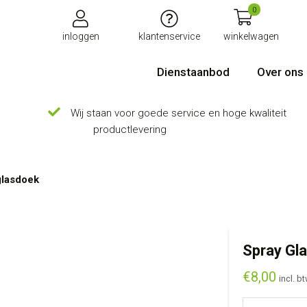
0
inloggen
klantenservice
winkelwagen
Dienstaanbod
Over ons
Wij staan voor goede service en hoge kwaliteit
productlevering
glasdoek
Spray Gla
€
8,00
incl. b
Spray Glas & U