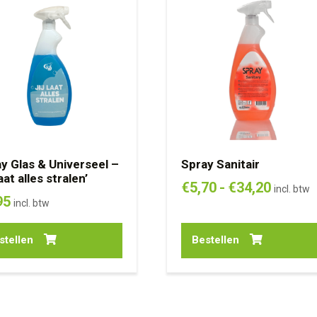
y Glas & Universeel –
Spray Sanitair
laat alles stralen’
Prijskl
€
5,70
-
€
34,20
incl. btw
95
incl. btw
€5,70
tot
stellen
Bestellen
€34,20