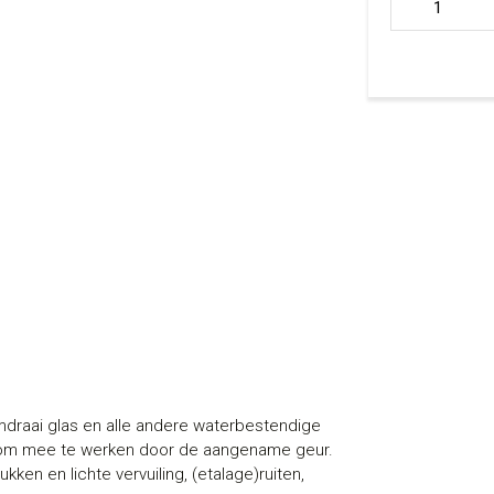
glasdoek aant
mdraai glas en alle andere waterbestendige
ig om mee te werken door de aangename geur.
kken en lichte vervuiling, (etalage)ruiten,