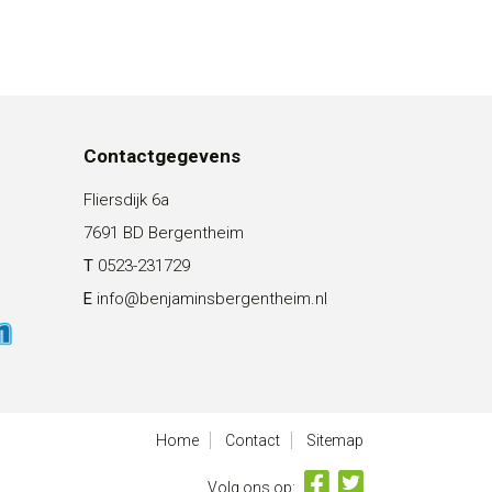
kan
kan
gekozen
gekozen
worden
worden
op
op
de
de
productpagina
productpagina
Contactgegevens
Fliersdijk 6a
7691 BD Bergentheim
T
0523-231729
E
info@benjaminsbergentheim.nl
Home
Contact
Sitemap
Volg ons op: