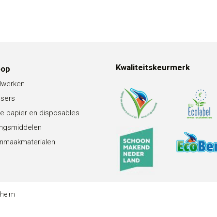
Kwaliteitskeurmerk
oop
lwerken
nsers
e papier en disposables
ingsmiddelen
nmaakmaterialen
theim