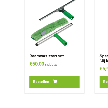
Raamwas startset
Spra
‘Jij 
€
50,00
incl. btw
€
5,
Bestellen
Be