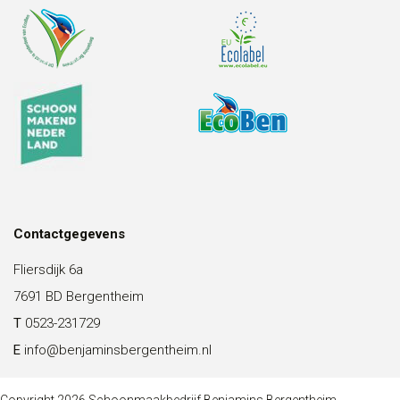
Contactgegevens
Fliersdijk 6a
7691 BD Bergentheim
T
0523-231729
E
info@benjaminsbergentheim.nl