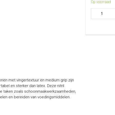
Op voorraad
Nitril handsc
Abena (maat L
en met vingertextuur en medium grip zijn
abel en sterker dan latex. Deze nitril
rse taken zoals schoonmaakwerkzaamheden,
delen en bereiden van voedingsmiddelen.