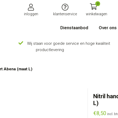
0
inloggen
klantenservice
winkelwagen
Dienstaanbod
Over ons
Wij staan voor goede service en hoge kwaliteit
productlevering
rt Abena (maat L)
Nitril h
L)
€
8,50
incl. b