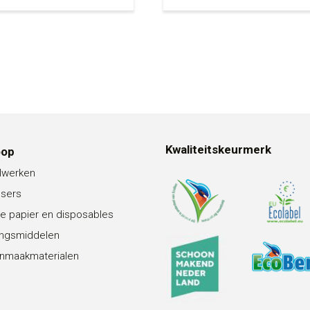
Kwaliteitskeurmerk
oop
lwerken
nsers
e papier en disposables
ingsmiddelen
nmaakmaterialen