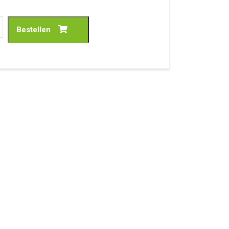
hoenen Zwart
Bestellen
) aantal