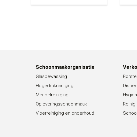
Schoonmaakorganisatie
Verk
Glasbewassing
Borste
Hogedrukreiniging
Dispe
Meubelreiniging
Hygiën
Opleveringsschoonmaak
Reinig
Vloerreiniging en onderhoud
Schoo