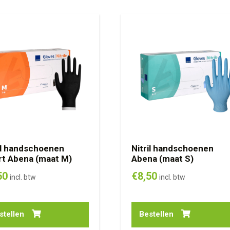
il handschoenen
Nitril handschoenen
t Abena (maat M)
Abena (maat S)
50
€
8,50
incl. btw
incl. btw
stellen
Bestellen