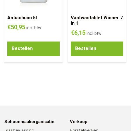
Antischuim 5L
Vaatwastablet Winner 7
in 1
€
50,95
incl. btw
€
6,15
incl. btw
Bestellen
Bestellen
Schoonmaakorganisatie
Verkoop
Glasbewassing
Borstelwerken