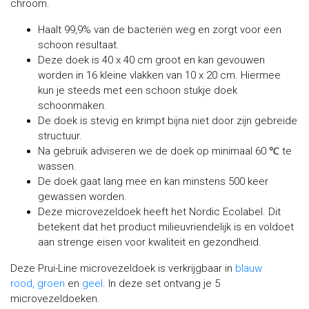
chroom.
Haalt 99,9% van de bacteriën weg en zorgt voor een
schoon resultaat.
Deze doek is 40 x 40 cm groot en kan gevouwen
worden in 16 kleine vlakken van 10 x 20 cm. Hiermee
kun je steeds met een schoon stukje doek
schoonmaken.
De doek is stevig en krimpt bijna niet door zijn gebreide
structuur.
Na gebruik adviseren we de doek op minimaal 60 ℃ te
wassen.
De doek gaat lang mee en kan minstens 500 keer
gewassen worden.
Deze microvezeldoek heeft het Nordic Ecolabel. Dit
betekent dat het product milieuvriendelijk is en voldoet
aan strenge eisen voor kwaliteit en gezondheid.
Deze Prui-Line microvezeldoek is verkrijgbaar in
blauw
rood,
groen
en
geel
. In deze set ontvang je 5
microvezeldoeken.