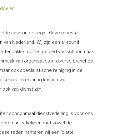
iddelen
igde naam in de regio. Onze meeste
van Nederland. Wij zijn een all-round
enstenpakket op het gebied van schoonmaak
oonmaak van organisaties in diverse branches,
maar ook specialistische reiniging in de
e kennis en ervaring kunnen wij
 ook van dienst zijn.
iteit schoonmaakdienstverlening is voor ons
rte communicatielijnen met zowel de
ze reden hanteren wij een ‘platte’