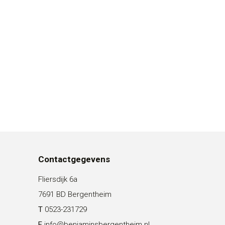
Contactgegevens
Fliersdijk 6a
7691 BD Bergentheim
T
0523-231729
E
info@benjaminsbergentheim.nl