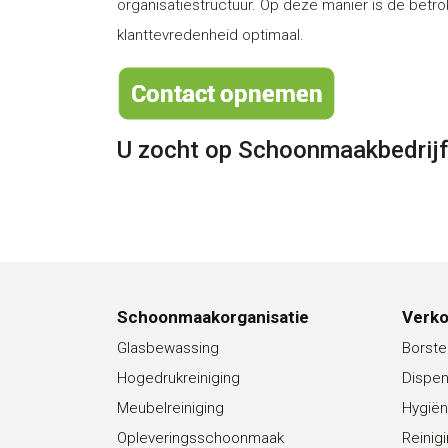
organisatiestructuur. Op deze manier is de be
klanttevredenheid optimaal.
U zocht op Schoonmaakbedrij
Schoonmaakorganisatie
Verk
Glasbewassing
Borste
Hogedrukreiniging
Dispe
Meubelreiniging
Hygiën
Opleveringsschoonmaak
Reinig