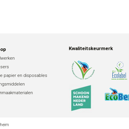
Kwaliteitskeurmerk
oop
lwerken
nsers
e papier en disposables
ingsmiddelen
nmaakmaterialen
theim