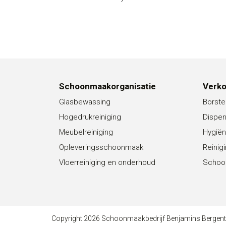
Schoonmaakorganisatie
Verk
Glasbewassing
Borste
Hogedrukreiniging
Dispe
Meubelreiniging
Hygiën
Opleveringsschoonmaak
Reinig
Vloerreiniging en onderhoud
Schoo
Copyright 2026 Schoonmaakbedrijf Benjamins Bergen