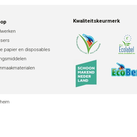
Kwaliteitskeurmerk
oop
lwerken
nsers
e papier en disposables
ingsmiddelen
nmaakmaterialen
theim