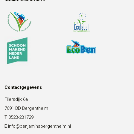
Contactgegevens
Fliersdijk 6a
7691 BD Bergentheim
T
0523-231729
E
info@benjaminsbergentheim.nl