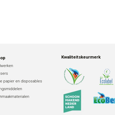
Kwaliteitskeurmerk
oop
lwerken
nsers
e papier en disposables
ingsmiddelen
nmaakmaterialen