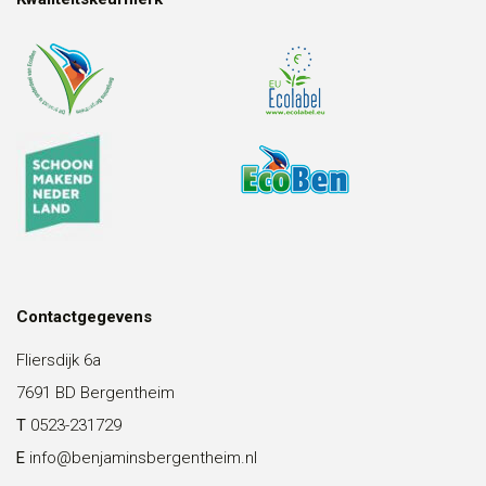
Contactgegevens
Fliersdijk 6a
7691 BD Bergentheim
T
0523-231729
E
info@benjaminsbergentheim.nl