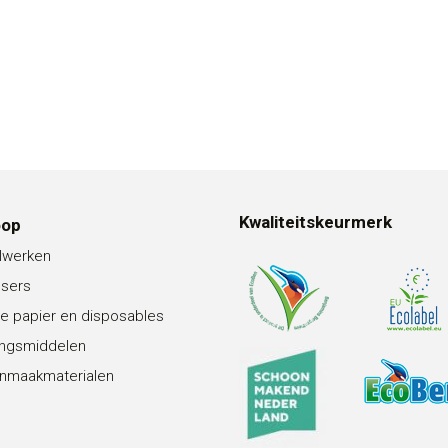
Kwaliteitskeurmerk
oop
lwerken
nsers
e papier en disposables
ingsmiddelen
nmaakmaterialen