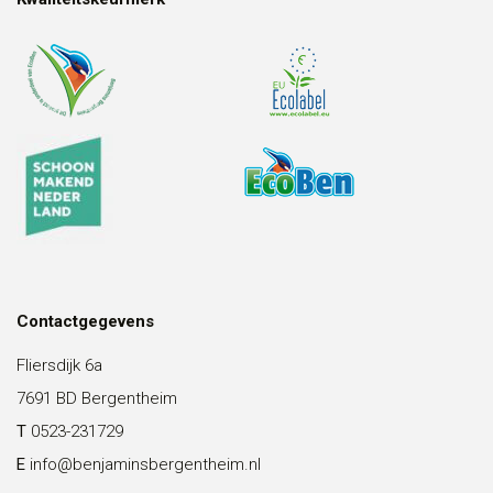
Contactgegevens
Fliersdijk 6a
7691 BD Bergentheim
T
0523-231729
E
info@benjaminsbergentheim.nl