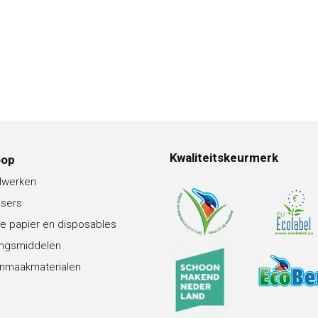
Kwaliteitskeurmerk
oop
lwerken
nsers
e papier en disposables
ingsmiddelen
nmaakmaterialen