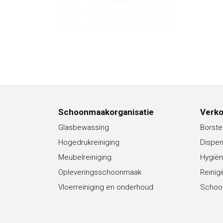
Schoonmaakorganisatie
Verk
Glasbewassing
Borste
Hogedrukreiniging
Dispe
Meubelreiniging
Hygiën
Opleveringsschoonmaak
Reinig
Vloerreiniging en onderhoud
Schoo