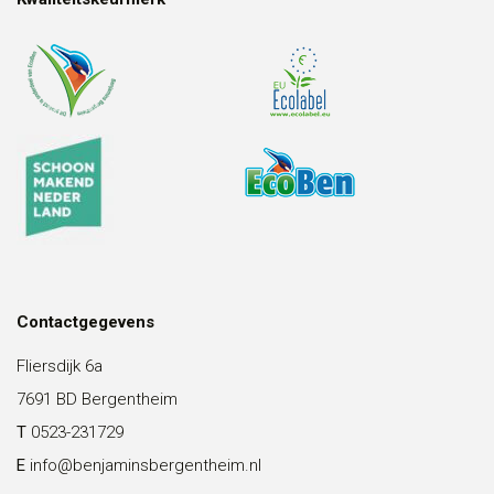
Contactgegevens
Fliersdijk 6a
7691 BD Bergentheim
T
0523-231729
E
info@benjaminsbergentheim.nl