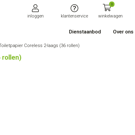
0
inloggen
klantenservice
winkelwagen
Dienstaanbod
Over ons
Toiletpapier Coreless 2-laags (36 rollen)
 rollen)