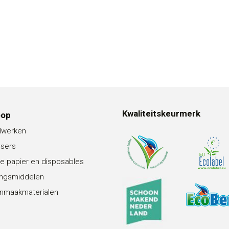
Kwaliteitskeurmerk
oop
lwerken
nsers
e papier en disposables
ingsmiddelen
nmaakmaterialen