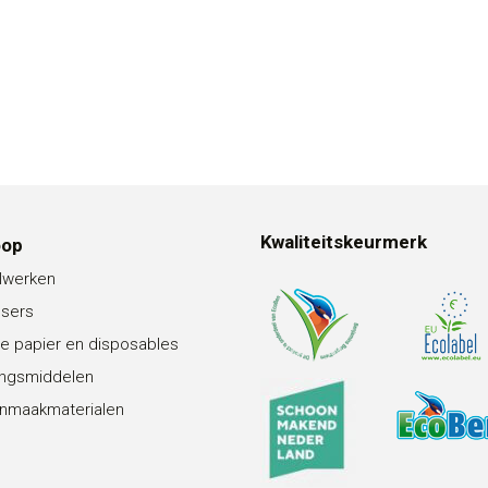
Kwaliteitskeurmerk
oop
lwerken
nsers
e papier en disposables
ingsmiddelen
nmaakmaterialen