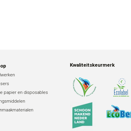
Kwaliteitskeurmerk
oop
lwerken
nsers
e papier en disposables
ingsmiddelen
nmaakmaterialen