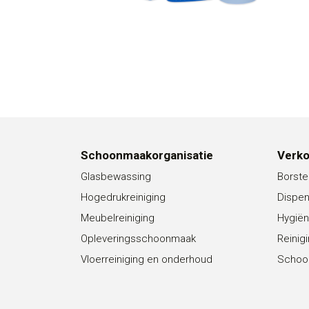
Schoonmaakorganisatie
Verk
Glasbewassing
Borste
Hogedrukreiniging
Dispe
Meubelreiniging
Hygiën
Opleveringsschoonmaak
Reinig
Vloerreiniging en onderhoud
Schoo