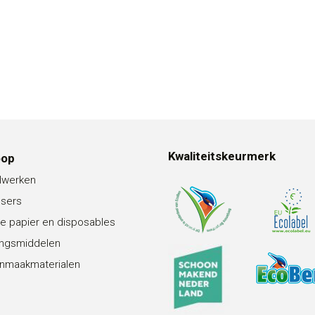
Kwaliteitskeurmerk
oop
lwerken
nsers
e papier en disposables
ingsmiddelen
nmaakmaterialen