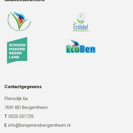
Contactgegevens
Fliersdijk 6a
7691 BD Bergentheim
T
0523-231729
E
info@benjaminsbergentheim.nl