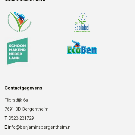
Contactgegevens
Fliersdijk 6a
7691 BD Bergentheim
T
0523-231729
E
info@benjaminsbergentheim.nl