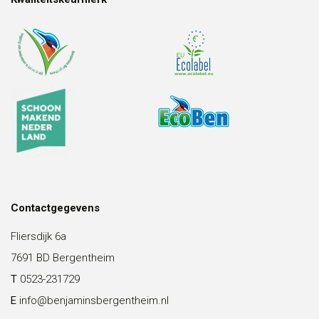
Contactgegevens
Fliersdijk 6a
7691 BD Bergentheim
T
0523-231729
E
info@benjaminsbergentheim.nl