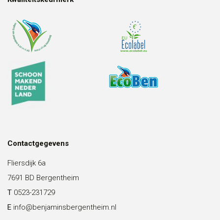
Contactgegevens
Fliersdijk 6a
7691 BD Bergentheim
T
0523-231729
E
info@benjaminsbergentheim.nl