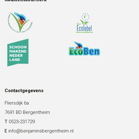
Contactgegevens
Fliersdijk 6a
7691 BD Bergentheim
T
0523-231729
E
info@benjaminsbergentheim.nl