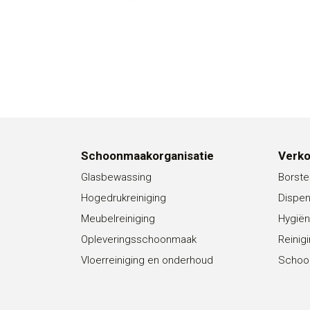
Schoonmaakorganisatie
Verk
Glasbewassing
Borste
Hogedrukreiniging
Dispe
Meubelreiniging
Hygiën
Opleveringsschoonmaak
Reinig
Vloerreiniging en onderhoud
Schoo