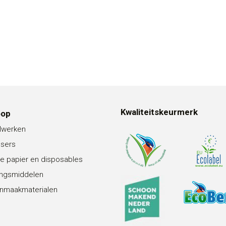
Kwaliteitskeurmerk
oop
lwerken
nsers
e papier en disposables
ingsmiddelen
nmaakmaterialen