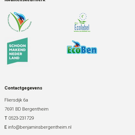
Contactgegevens
Fliersdijk 6a
7691 BD Bergentheim
T
0523-231729
E
info@benjaminsbergentheim.nl