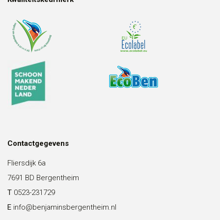
Contactgegevens
Fliersdijk 6a
7691 BD Bergentheim
T
0523-231729
E
info@benjaminsbergentheim.nl