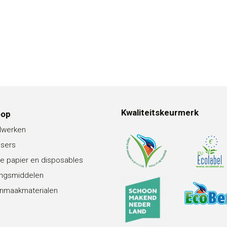
Kwaliteitskeurmerk
oop
lwerken
nsers
e papier en disposables
ingsmiddelen
nmaakmaterialen