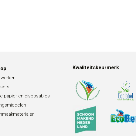
Kwaliteitskeurmerk
oop
lwerken
nsers
e papier en disposables
ingsmiddelen
nmaakmaterialen