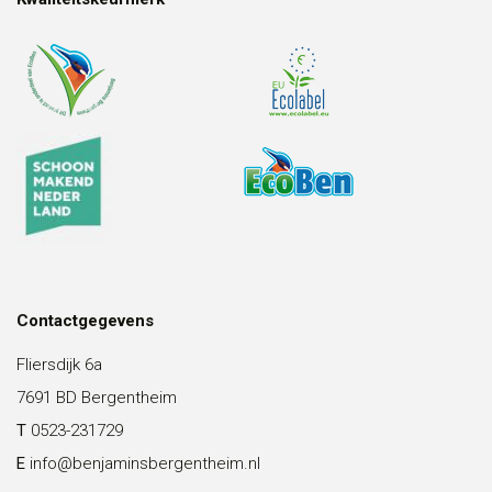
Contactgegevens
Fliersdijk 6a
7691 BD Bergentheim
T
0523-231729
E
info@benjaminsbergentheim.nl