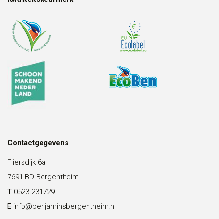
Contactgegevens
Fliersdijk 6a
7691 BD Bergentheim
T
0523-231729
E
info@benjaminsbergentheim.nl