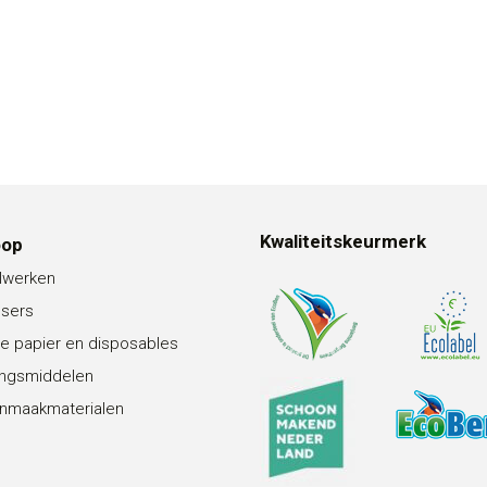
Kwaliteitskeurmerk
oop
lwerken
nsers
e papier en disposables
ingsmiddelen
nmaakmaterialen