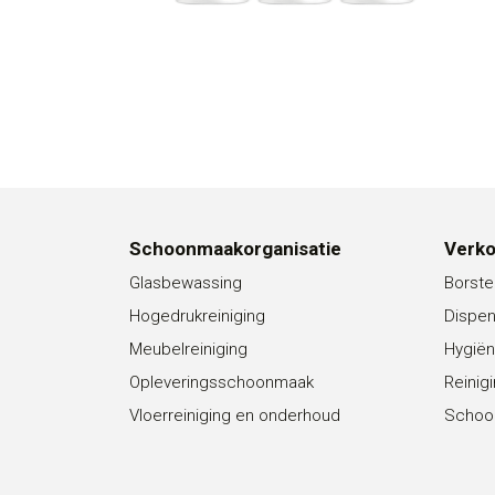
Schoonmaakorganisatie
Verk
Glasbewassing
Borste
Hogedrukreiniging
Dispe
Meubelreiniging
Hygiën
Opleveringsschoonmaak
Reinig
Vloerreiniging en onderhoud
Schoo