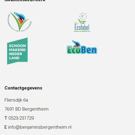
Contactgegevens
Fliersdijk 6a
7691 BD Bergentheim
T
0523-231729
E
info@benjaminsbergentheim.nl