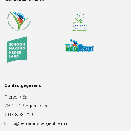
Contactgegevens
Fliersdijk 6a
7691 BD Bergentheim
T
0523-231729
E
info@benjaminsbergentheim.nl