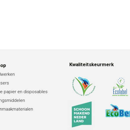
Kwaliteitskeurmerk
oop
lwerken
nsers
e papier en disposables
ingsmiddelen
nmaakmaterialen