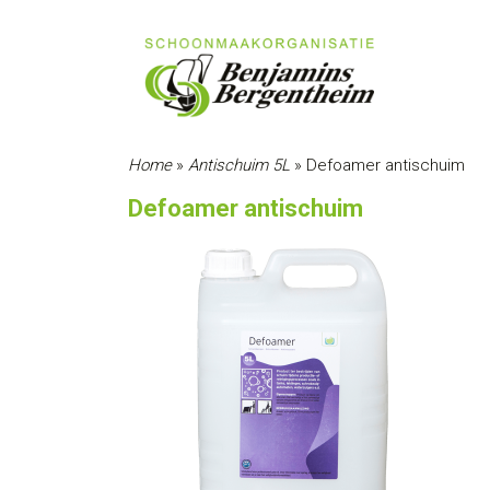
Home
»
Antischuim 5L
»
Defoamer antischuim
Defoamer antischuim