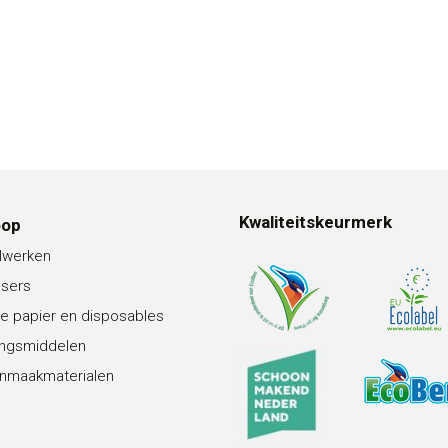
Kwaliteitskeurmerk
oop
lwerken
nsers
e papier en disposables
ingsmiddelen
nmaakmaterialen