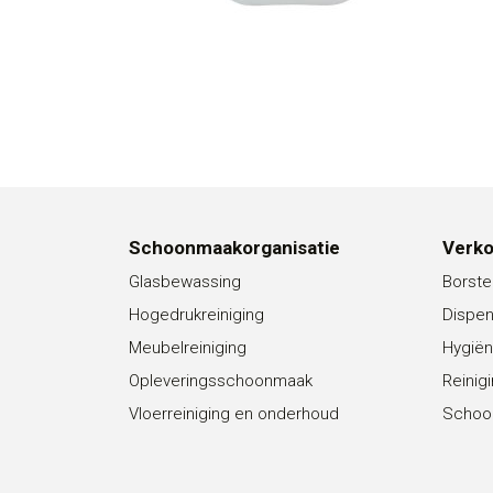
Schoonmaakorganisatie
Verk
Glasbewassing
Borste
Hogedrukreiniging
Dispe
Meubelreiniging
Hygiën
Opleveringsschoonmaak
Reinig
Vloerreiniging en onderhoud
Schoo