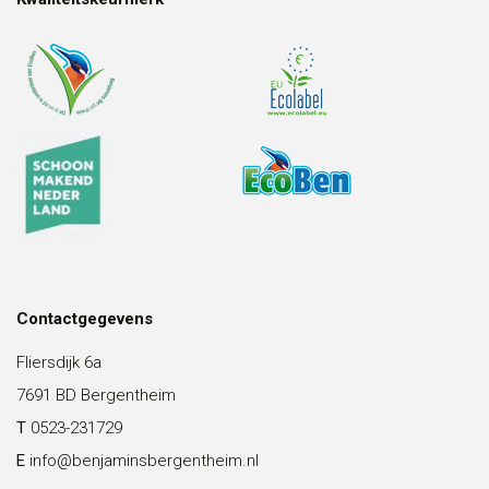
Contactgegevens
Fliersdijk 6a
7691 BD Bergentheim
T
0523-231729
E
info@benjaminsbergentheim.nl