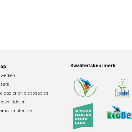
Kwaliteitskeurmerk
oop
lwerken
nsers
e papier en disposables
ingsmiddelen
nmaakmaterialen