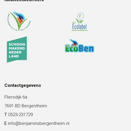
Contactgegevens
Fliersdijk 6a
7691 BD Bergentheim
T
0523-231729
E
info@benjaminsbergentheim.nl