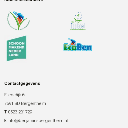
Contactgegevens
Fliersdijk 6a
7691 BD Bergentheim
T
0523-231729
E
info@benjaminsbergentheim.nl