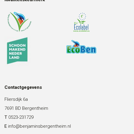
Contactgegevens
Fliersdijk 6a
7691 BD Bergentheim
T
0523-231729
E
info@benjaminsbergentheim.nl